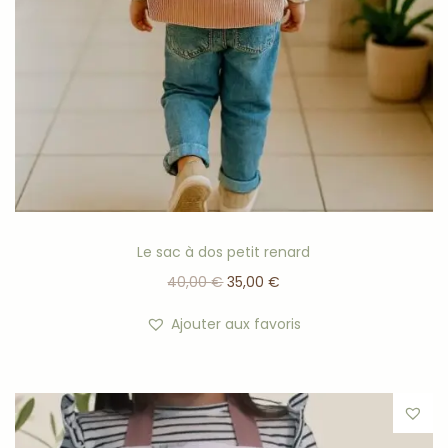
Le sac à dos petit renard
40,00
€
35,00
€
Ajouter aux favoris