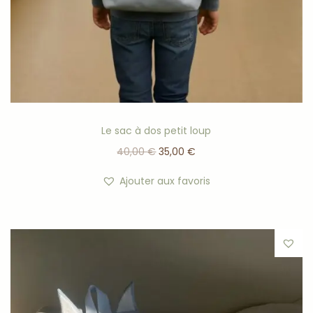
Le sac à dos petit loup
40,00
€
35,00
€
Ajouter aux favoris