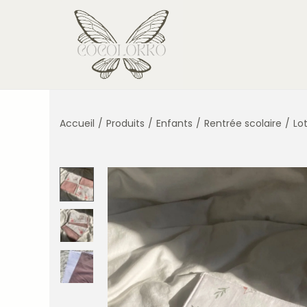
Accueil
/
Produits
/
Enfants
/
Rentrée scolaire
/
Lo