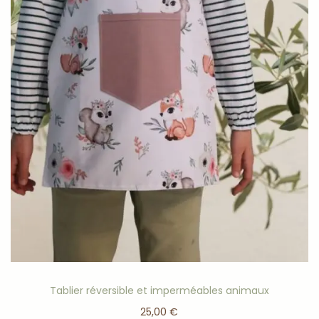
Doublé en tissu imperméable
Personnalisation possible
Fait main avec amour en France
Chaque
sac à dos petit renard
est une pièce unique,
réalisée artisanalement dans mon atelier
Personnalisation de produit :
Vous pouvez ajouter une personnalisation (comme le
prénom de votre enfant) sur le bas avant du sac pour le
rendre encore plus unique ! Pour cela, il vous suffit de
copier ce numéro (1639) et de l’indiquer dans la partie
prévue à cet effet juste (
ici
).
La personnalisation de produit se fait avec du
thermocollant de haute qualité, découpé et collé grâce
Tablier réversible et imperméables animaux
à une presse à chaleur dans mon atelier. Plusieurs
25,00
€
couleurs sont disponibles.