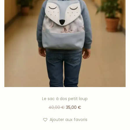
Vous pouvez ajouter une personnalisation (comme le
prénom de votre enfant) sur la poche de la blouse pour
la rendre encore plus unique ! Pour cela, il vous suffit de
copier ce numéro (1746) et de l’indiquer dans la partie
prévue à cet effet juste (
ici
).
La personnalisation de produit se fait avec du
thermocollant de haute qualité, découpé et collé grâce
à une presse à chaleur dans mon atelier.
Plusieurs couleurs sont disponibles.
Le sac à dos petit loup
40,00
€
35,00
€
Ajouter aux favoris