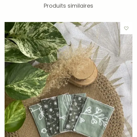
réutilisables
Produits similaires
Remplacer les cotons jetables devient un geste facile et
agréable grâce à nos cotons
réutilisables
. Avec leur
éponge bambou
particulièrement douce et absorbante,
ils sont parfaits pour nettoyer le visage ou appliquer des
lotions, tout en réduisant les déchets. Ces cotons sont
résistants
, garantissant une longue durée de vie et un
entretien facile
.
Respectueux de votre
peau
L’
éponge bambou
utilisée sur chaque coton est non
seulement
hypoallergénique
, mais aussi
antibactérienne
, ce qui en fait un choix idéal pour les