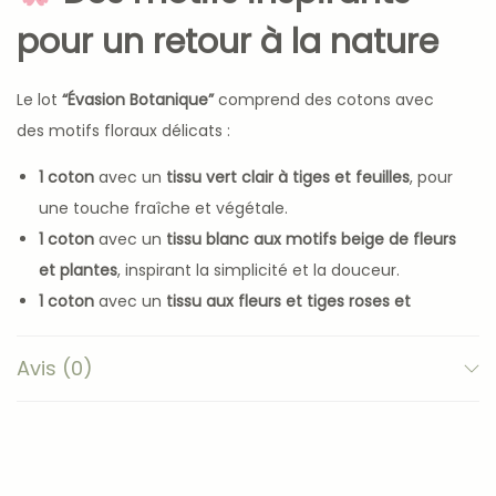
pour un retour à la nature
Le lot
“Évasion Botanique”
comprend des cotons avec
des motifs floraux délicats :
1 coton
avec un
tissu vert clair à tiges et feuilles
, pour
une touche fraîche et végétale.
1 coton
avec un
tissu blanc aux motifs beige de fleurs
et plantes
, inspirant la simplicité et la douceur.
1 coton
avec un
tissu aux fleurs et tiges roses et
vertes
, pour un air printanier et coloré.
2 cotons
avec un
tissu kaki à motifs de pissenlits
,
Avis (0)
apportant un design naturel et apaisant.
Zéro déchet et