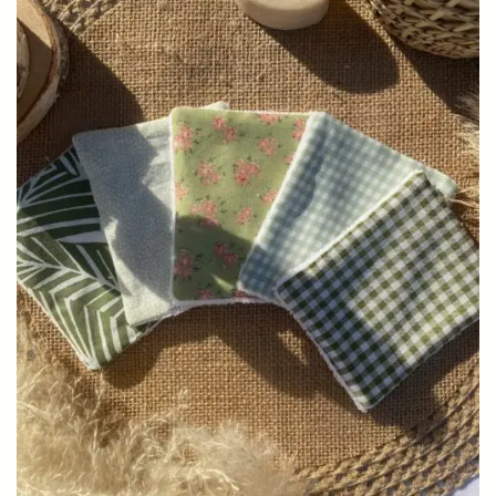
Optez pour une
routine beauté éco-responsable
avec le
lot de 5 cotons lavables “Évasion Botanique”
, et apportez
une touche naturelle et élégante à votre quotidien.
Et découvrez ici, toutes les raisons de passer aux cotons
lavables :
Pourquoi adopter les cotons lavables ?