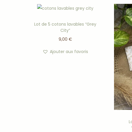
Réutilisables et durables
pour une routine beaut
Parfaits pour
tous les types de peau
, même les p
Offrez à votre peau et à l’environnement une
alter
Lot de 5 cotons lavables “Grey
City”
passer !
9,00
€
Et découvrez ici, toutes les raisons de passer aux c
Ajouter aux favoris
L