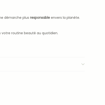
 une démarche plus
responsable
envers la planète.
votre routine beauté au quotidien.
s de vos voyages ou déplacements. Que vous
té” ?