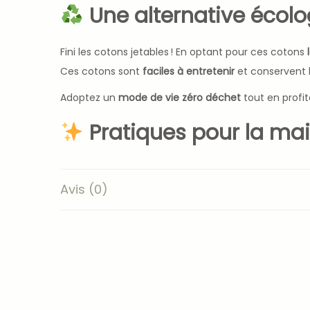
Une alternative écolo
Fini les cotons jetables ! En optant pour ces cotons
Ces cotons sont
faciles à entretenir
et conservent l
Adoptez un
mode de vie zéro déchet
tout en profit
Pratiques pour la ma
Légers et compacts, ces cotons se glissent facile
Avis (0)
soyez à la maison ou non,
le lot de cotons “Jardin
Pourquoi choisir nos 
Ultra-doux et absorbants
grâce à l’éponge bam
De jolis motifs floraux
pour une touche esthétiq
Certifiés
Oeko-tex
, sans substances nocives