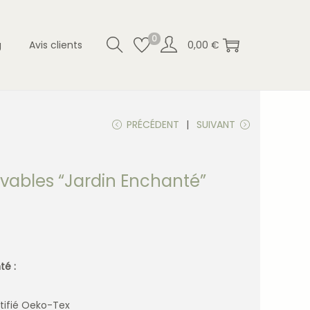
0
g
Avis clients
0,00
€
PRÉCÉDENT
SUIVANT
avables “Jardin Enchanté”
té :
rtifié Oeko-Tex