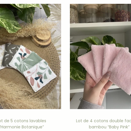
é zéro déchet
lus sensibles
native douce et durable
avec notre
lot de cotons lavables “Jard
otons lavables :
Pourquoi adopter les cotons lavables ?
ot de 5 cotons lavables
Lot de 4 cotons double fa
“Harmonie Botanique”
bambou “Baby Pink”