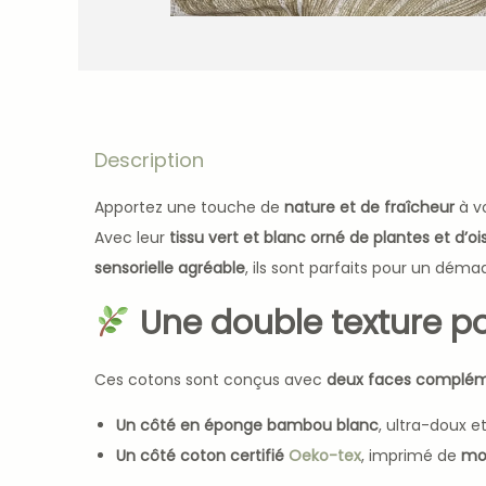
Description
Apportez une touche de
nature et de fraîcheur
à v
Avec leur
tissu vert et blanc orné de plantes et d’o
sensorielle agréable
, ils sont parfaits pour un dém
Une double texture po
Ces cotons sont conçus avec
deux faces complém
Un côté en éponge bambou blanc
, ultra-doux e
Un côté coton certifié
Oeko-tex
, imprimé de
mot