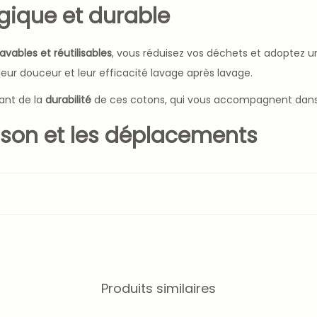
gique et durable
lavables et réutilisables
, vous réduisez vos déchets et adoptez
eur douceur et leur efficacité lavage après lavage.
ant de la
durabilité
de ces cotons, qui vous accompagnent dans 
ison et les déplacements
ment dans votre
trousse de toilette
, pour vous accompagner lor
 Enchanté”
sera votre allié beauté éco-responsable.
cotons lavables “Jardin Enchan
bou
ue unique
Produits similaires