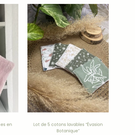
in Enchanté”
. Vous ne pourrez plus vous en
ces en
Lot de 5 cotons lavables “Évasion
Botanique”