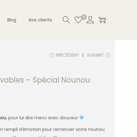
0
Blog
Avis clients
PRÉCÉDENT
SUIVANT
avables – Spécial Nounou
nou
, pour lui dire merci avec douceur
 et rempli d’émotion pour remercier votre nounou