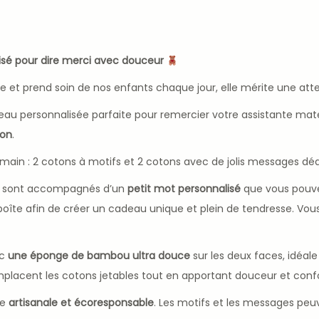
isé pour dire merci avec douceur
t prend soin de nos enfants chaque jour, elle mérite une atten
au personnalisée parfaite pour remercier votre assistante mate
ion
.
main : 2 cotons à motifs et 2 cotons avec de jolis messages dé
 ils sont accompagnés d’un
petit mot personnalisé
que vous pouve
a boîte afin de créer un cadeau unique et plein de tendresse. Vou
ec
une éponge de bambou ultra douce
sur les deux faces, idéal
emplacent les cotons jetables tout en apportant douceur et confo
he
artisanale et écoresponsable
. Les motifs et les messages peuv