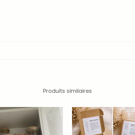
Produits similaires
e nounou pourra utiliser au quotidien tout en pensant à vos enf
es cotons lavables ?