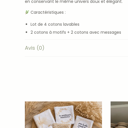
en conservant le même univers doux et élégant.
Caractéristiques :
Lot de 4 cotons lavables
2 cotons à motifs + 2 cotons avec messages
Personnalisation “Nounou” ou “Tata”
Avis (0)
Petit mot personnalisé inclus dans la boîte
Signature avec le prénom de l’enfant possible
Présentés dans une boîte kraft prête à offrir
Double face en éponge de bambou ultra douce
Taille : environ 10 × 10 cm
Lavables, réutilisables et durables
Fabrication artisanale française
Un cadeau utile, durable et rempli d’amour que votr
Découvrez aussi notre article :
Pourquoi adopter l