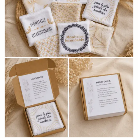
Le
lot de cotons lavables ATSEM
est le cadeau parfait
pour une fin d’année scolaire, Noël ou juste pour dire
merci avec le cœur
Et si vous voulez en savoir plus sur l’intérêt des cotons
réutilisables, jetez un œil à notre article :
Pourquoi adopter
les cotons lavables ?