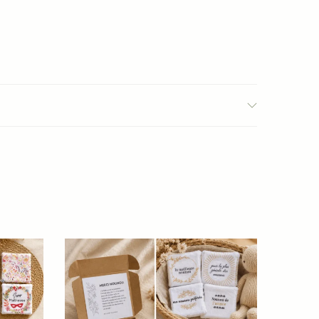
i souvenir
cotons lavables ?