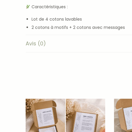
Caractéristiques :
Lot de 4 cotons lavables
2 cotons à motifs + 2 cotons avec messages
Petit mot personnalisé inclus dans la boîte
Avis (0)
Signature personnalisable
Présentés dans une boîte kraft prête à offrir
Double face en éponge bambou ultra douce
Taille : environ 10 × 10 cm
Lavables, réutilisables et durables
Fabrication artisanale française
Un cadeau utile, durable et rempli d’émotion que vo
Vous hésitez encore ? Découvrez tous les avantag