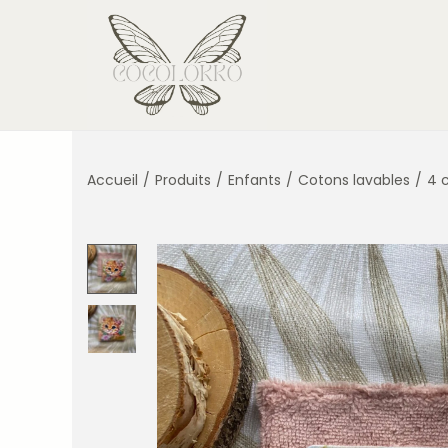
Accueil
/
Produits
/
Enfants
/
Cotons lavables
/
4 c