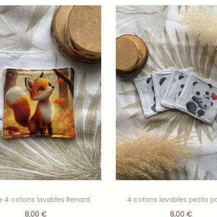
e 4 cotons lavables Renard
4 cotons lavables petits 
8,00
€
8,00
€