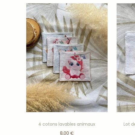
4 cotons lavables animaux
Lot d
8,00
€