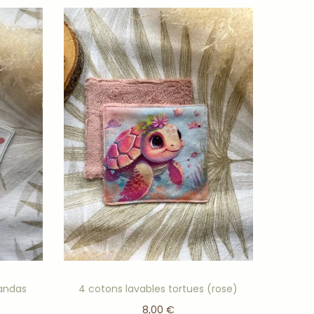
pandas
4 cotons lavables tortues (rose)
8,00
€