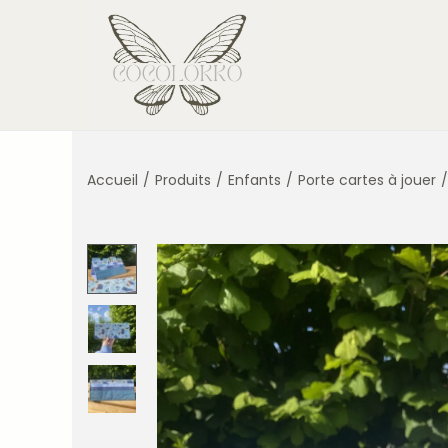
Accueil
/
Produits
/
Enfants
/
Porte cartes à jouer
/