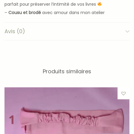
parfait pour préserver l’intimité de vos livres
–
Cousu et brodé
avec amour dans mon atelier
–
Pour des livres protégés et styl
é ou que vous alliez !
Avis (0)
Tailles disponibles
:
Format poche (11/18cm)
Format broché (13/20,80cm)
Sur-mesure
(+5€)
Produits similaires
Pourquoi utiliser un protège livre en tissu ? Découvrez un
article sur le sujet :
Comment prendre soin de ses livres :
un guide pratique
.
Vous pouvez également acheter ce protège-livre
en lot
avec nos jolis bandeaux pour cheveux Valentine juste
ici
.