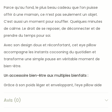
Parce qu’au fond, le plus beau cadeau que l’on puisse
offrir à une maman, ce n’est pas seulement un objet.
C’est aussi un moment pour souffler. Quelques minutes
de calme. Le droit de se reposer, de déconnecter et de
prendre du temps pour soi.
Avec son design doux et réconfortant, cet eye pillow
accompagne les instants cocooning du quotidien et
transforme une simple pause en véritable moment de
bien-être.
Un accessoire bien-être aux multiples bienfaits :
Grâce à son poids léger et enveloppant, l’eye pillow aide
à relâcher les tensions et favorise une sensation
immédiate de détente.
Avis (0)
Il peut être utilisé :