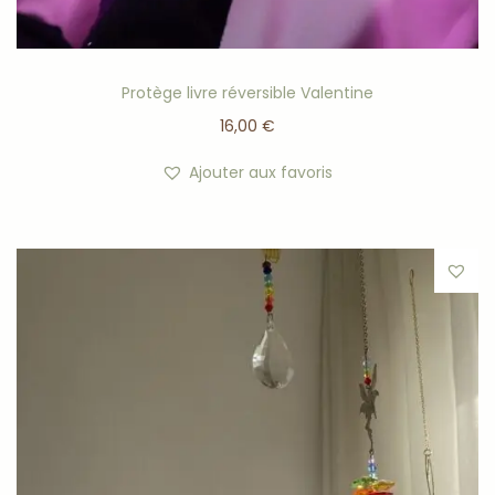
Protège livre réversible Valentine
16,00
€
Ajouter aux favoris