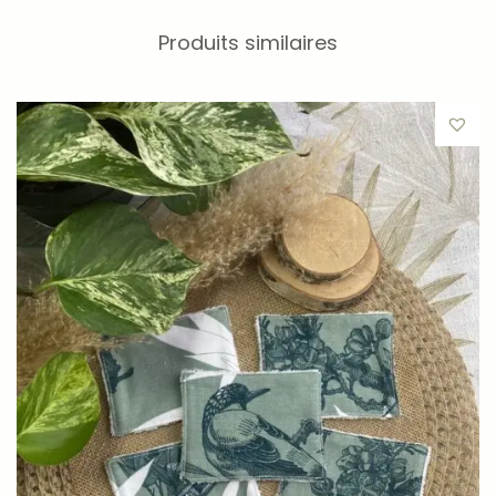
les yeux fatigués,
Produits similaires
les sensations de lourdeur,
les moments de chaleur,
ou simplement pour un instant rafraîchissant et
relaxant.
Une expérience sensorielle réconfortante
Avec sa garniture naturelle de graine d’épeautre,
chaque utilisation devient un véritable rituel bien-être.
Le parfum délicat associé à la chaleur douce du coussin
crée une expérience apaisante, idéale pour ralentir et
prendre soin de soi naturellement.
Une idée cadeau pleine de douceur
L’eye pillow “Maman OFF” est un cadeau original, utile et
réconfortant. Parfait pour la fête des mères, un