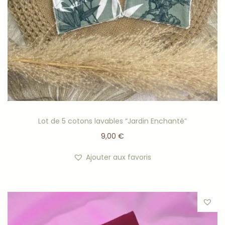
anniversaire, un cadeau post-partum, un coffret bien-
être, une future maman, ou simplement pour offrir un
moment de douceur à quelqu’un qu’on aime.
Et parfois, le plus beau cadeau, c’est simplement de
rappeler à une maman qu’elle aussi mérite une pause.
Caractéristiques
Fabrication artisanale
Lot de 5 cotons lavables “Jardin Enchanté”
Tissu doux et confortable
9,00
€
Format pratique et léger
Réutilisable
Ajouter aux favoris
Plusieurs designs disponibles
Idéal pour les moments de détente et de relaxation