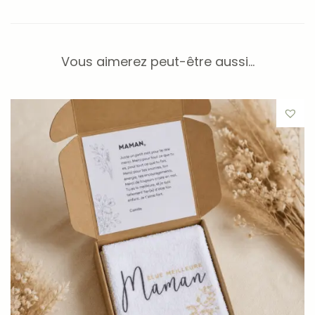
pendant un moment de relaxation,
pour accompagner une séance de méditation ou de
yoga,
Vous aimerez peut-être aussi…
avant le sommeil,
lors d’une pause cocooning,
ou simplement après une longue journée.
Placée sur les yeux, sa douceur aide à créer une
ambiance apaisante propice au repos et à la
déconnexion.
Utilisation & entretien
L’eye pillow peut être utilisé chaud ou froid selon vos
envies. Pour une utilisation chaude, retirez la housse rose
illustrée puis chauffez uniquement le coussin intérieur
quelques secondes au micro-ondes ou quelques