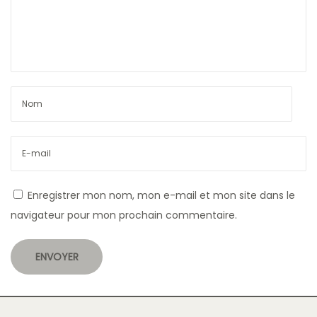
a
t
e
r
n
e
l
l
e
:
Enregistrer mon nom, mon e-mail et mon site dans le
D
navigateur pour mon prochain commentaire.
é
c
o
u
v