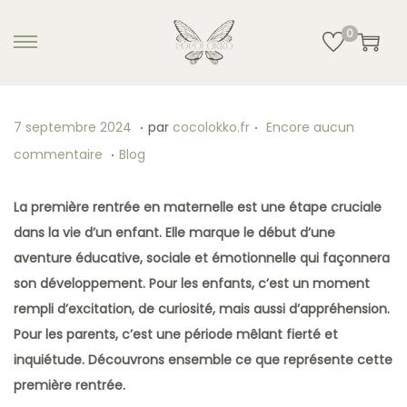
0
.
.
P
7
7 septembre 2024
par
cocolokko.fr
Encore aucun
.
u
s
P
commentaire
Blog
b
e
u
l
p
b
La première rentrée en maternelle est une étape cruciale
i
t
l
dans la vie d’un enfant. Elle marque le début d’une
é
e
i
aventure éducative, sociale et émotionnelle qui façonnera
l
m
é
son développement. Pour les enfants, c’est un moment
e
b
d
rempli d’excitation, de curiosité, mais aussi d’appréhension.
r
a
Pour les parents, c’est une période mêlant fierté et
e
n
inquiétude. Découvrons ensemble ce que représente cette
2
s
première rentrée.
0