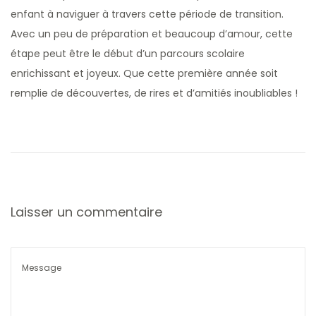
enfant à naviguer à travers cette période de transition.
Avec un peu de préparation et beaucoup d’amour, cette
étape peut être le début d’un parcours scolaire
enrichissant et joyeux. Que cette première année soit
remplie de découvertes, de rires et d’amitiés inoubliables !
R
e
n
t
r
Laisser un commentaire
é
e
e
n
M