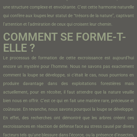
une structure complexe et envoûtante. C’est cette harmonie naturelle
qui confère aux loupes leur statut de “trésors de la nature”, captivant
l’attention et l’admiration de ceux qui croisent leur chemin.
COMMENT SE FORME-T-
ELLE ?
Le
processus
de
formation
de
cette
excroissance
est
aujourd
’
hui
encore
un
mystère
pour
l
’
homme
.
Nous
ne
savons
pas
exactement
comment
la
loupe
se
développe
,
si
c
’
était
le
cas
,
nous
pourrions
en
produire
davantage
dans
des
exploitations
forestières
mais
actuellement
,
pour
en
récolter
,
il
faut
attendre
que
la
nature
veuille
bien
nous
en
offrir
.
C
’
est
ce
qui
en
fait
une
matière
rare
,
précieuse
et
coûteuse
.
En
revanche
,
nous
savons
pourquoi
la
loupe
se
développe
.
En
effet
,
des
recherches
ont
démontré
que
les
arbres
créent
ces
excroissances
en
réaction
de
défense
face
au
stress
causé
par
divers
facteurs
tels
qu
’
une
blessure
dans
l
’
écorce
,
ou
la
présence
d
’
insectes
,