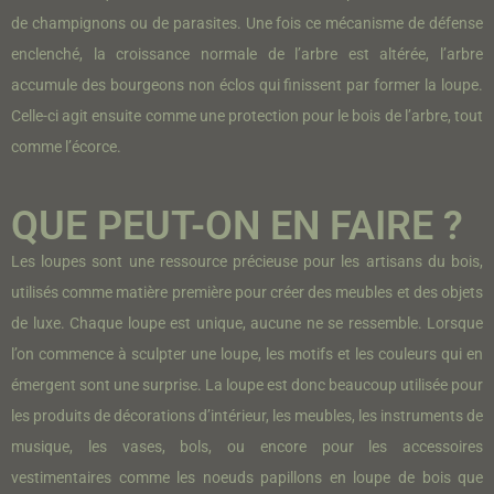
de
champignons
ou
de
parasites. Une fois ce mécanisme de défense
enclenché, la croissance normale de l’arbre est altérée, l’arbre
accumule des bourgeons non
éclos qui
finissent par former la loupe.
Celle-ci agit ensuite comme une protection pour le bois de l’arbre, tout
comme l’écorce.
QUE PEUT-ON EN FAIRE ?
Les loupes sont une ressource précieuse pour les artisans du bois,
utilisés comme matière première pour créer des meubles et des objets
de luxe. Chaque loupe est unique, aucune ne se ressemble. Lorsque
l’on commence à sculpter une loupe, les motifs et les couleurs qui en
émergent sont une surprise.
La
loupe
est
donc
beaucoup
utilisée
pour
les
produits
de
décorations
d’intérieur
,
les
meubles
,
les
instruments
de
musique
,
les
vases
,
bols
,
ou
encore
pour les accessoires
vestimentaires
comme
les
noeuds
papillons
en
loupe
de
bois
que