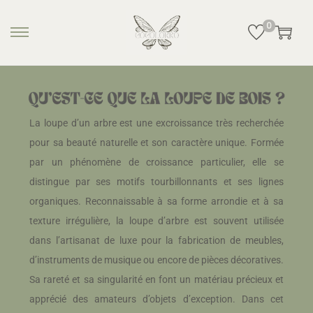
0
La loupe d’un arbre est une excroissance très recherchée
pour sa beauté naturelle et son caractère unique. Formée
par un phénomène de croissance particulier, elle se
distingue par ses motifs tourbillonnants et ses lignes
organiques. Reconnaissable à sa forme arrondie et à sa
texture irrégulière, la loupe d’arbre est souvent utilisée
dans l’artisanat de luxe pour la fabrication de meubles,
d’instruments de musique ou encore de pièces décoratives.
Sa rareté et sa singularité en font un matériau précieux et
apprécié des amateurs d’objets d’exception. Dans cet